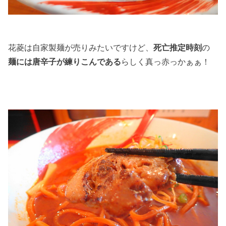
花菱は自家製麺が売りみたいですけど、
死亡推定時刻
の
麺には唐辛子が練りこんである
らしく真っ赤っかぁぁ！