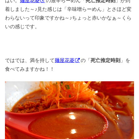
はい。
麺屋花菱
の激辛らーめん「
死亡推定時刻
」が到
着しました～♪見た感じは「辛味噌らーめん」とさほど変
わらないって印象ですかね～♪ちょっと赤いかなぁ～くら
いの感じです。
ではでは、満を持して
麺屋花菱
の「
死亡推定時刻
」を
食べてみますかね！！