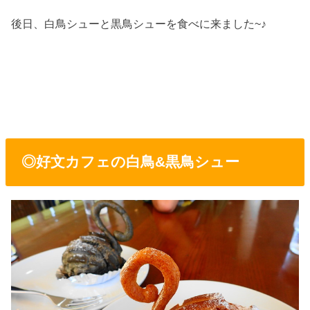
後日、白鳥シューと黒鳥シューを食べに来ました~♪
◎好文カフェの白鳥&黒鳥シュー