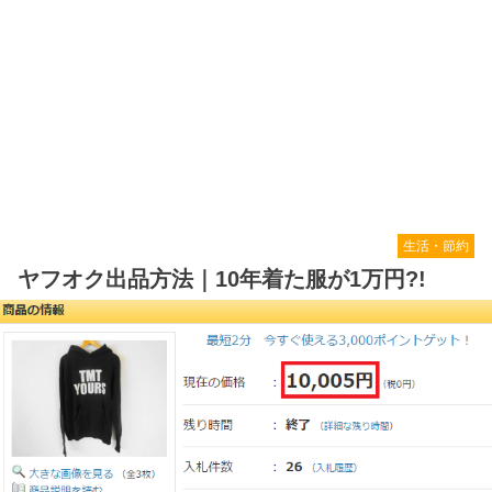
生活・節約
ヤフオク出品方法｜10年着た服が1万円?!