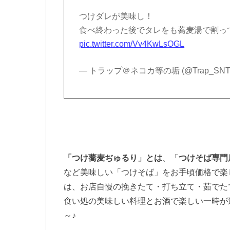
つけダレが美味し！
食べ終わった後でタレをも蕎麦湯で割っ
pic.twitter.com/Vv4KwLsOGL
— トラップ＠ネコカ等の垢 (@Trap_SNT
「つけ蕎麦ぢゅるり」とは
、「
つけそば専門
など美味しい「つけそば」をお手頃価格で楽
は、お店自慢の挽きたて・打ち立て・茹でた
食い処の美味しい料理とお酒で楽しい一時が
～♪