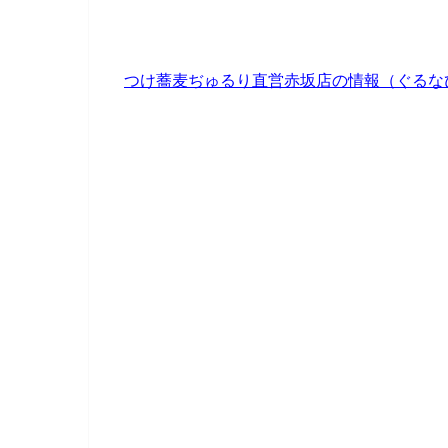
つけ蕎麦ぢゅるり直営赤坂店の情報（ぐるな