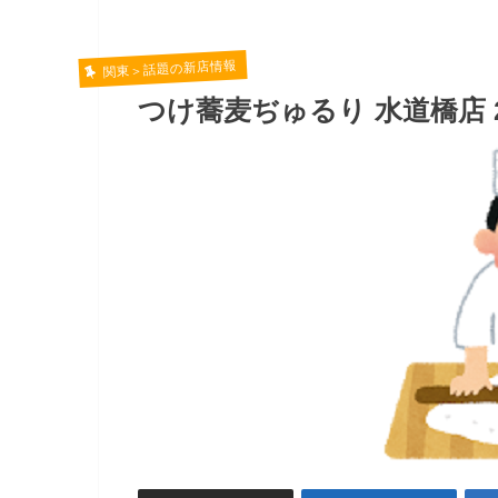
関東＞話題の新店情報
つけ蕎麦ぢゅるり 水道橋店 2