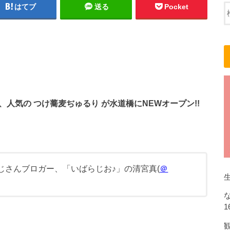
はてブ
送る
Pocket
旬、人気の
つけ蕎麦ぢゅるり
が水道橋にNEWオープン!!
おじさんブロガー、「いばらじお♪」の清宮真(
＠