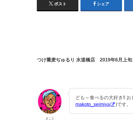
ポスト
シェア
つけ蕎麦ぢゅるり 水道橋店 2019年6月上
ども～食べるの大好き!! 
makoto_seimiya
)です。
まこと