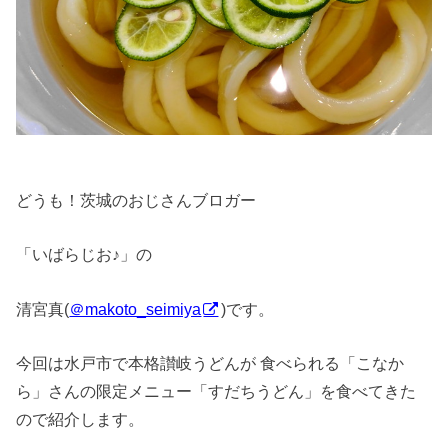
どうも！茨城のおじさんブロガー
「いばらじお♪」の
清宮真(
＠makoto_seimiya
)です。
今回は水戸市で本格讃岐うどんが 食べられる「こなか
ら」さんの限定メニュー「すだちうどん」を食べてきた
ので紹介します。